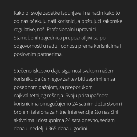
Kako bi svoje zadatke ispunjavali na način kako to
od nas očekuju naši korisnici, a poštujući zakonske
regulative, naši Profesionalni upravnici
Stamebenih zajednica prepoznatljivi su po
odgovornosti u radu i odnosu prema korisnicima i
poslovnim partnerima.
Stečeno iskustvo daje sigurnost svakom našem
korisniku da će njegov zahtev biti zaprimljen sa
posebnom pažnjom, sa preporukom
najkvalitetnijeg rešenja. Svoju pristupačnost
korisnicima omogućujemo 24 satnim dežurstvom i
brojem telefona za hitne intervencije što nas čini
aktivnima i dostupnima 24 sata dnevno, sedam
dana u nedelji i 365 dana u godini.