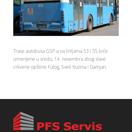
Trase autobusa GSP-a na linijama 53 i 55 biće
izmenjene u sredu, 14. novembra zbog slave
crkvene opštine Futog, Sveti Kozma i Damjan.