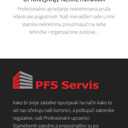
Profesionalno upravljanje nekretninama pruža
višestruke pogodnosti. Naši menadžeri rade u ime
vlasnika nekretnina, preuzimajući na sebe
tehničke i organizacione poslove...
Kako bi svoje zadatke ispunjavali na način kako to
od nas očekuju naši korisnici, a poštujući zakonske
regulative, naši Profesionalni upravnici
Stamebenih zajednica prepoznatljivi su po