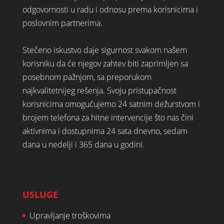
odgovornosti u radu i odnosu prema korisnicima i
poslovnim partnerima.
Stečeno iskustvo daje sigurnost svakom našem
korisniku da će njegov zahtev biti zaprimljen sa
posebnom pažnjom, sa preporukom
najkvalitetnijeg rešenja. Svoju pristupačnost
korisnicima omogućujemo 24 satnim dežurstvom i
brojem telefona za hitne intervencije što nas čini
aktivnima i dostupnima 24 sata dnevno, sedam
dana u nedelji i 365 dana u godini.
USLUGE
Upravljanje troškovima