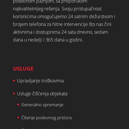
posebnom pažnjom, sa preporukom
najkvalitetnijeg rešenja. Svoju pristupačnost
korisnicima omogućujemo 24 satnim dežurstvom i
brojem telefona za hitne intervencije što nas čini
aktivnima i dostupnima 24 sata dnevno, sedam
dana u nedelji i 365 dana u godini.
USLUGE
Upravljanje troškovima
Usluge čišćenja objekata
Generalno spremanje
Čišenje poslovnog prstora