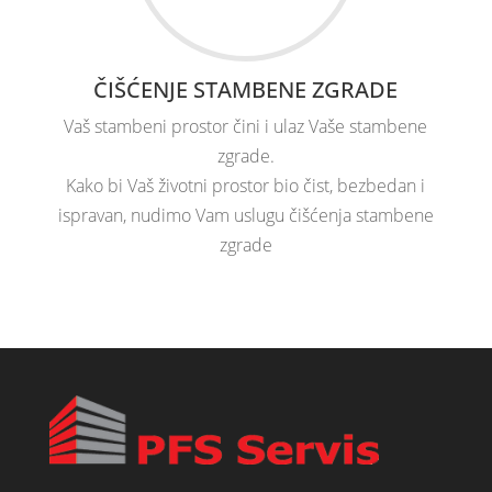
ČIŠĆENJE STAMBENE ZGRADE
Vaš stambeni prostor čini i ulaz Vaše stambene
zgrade.
Kako bi Vaš životni prostor bio čist, bezbedan i
ispravan, nudimo Vam uslugu čišćenja stambene
zgrade