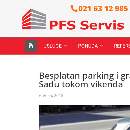
021 63 12 985
USLUGE
PONUDA
REFER
Besplatan parking i 
Sadu tokom vikenda
нов 25, 2018