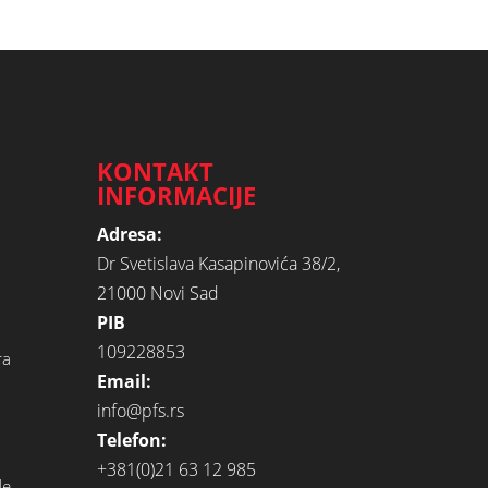
KONTAKT
INFORMACIJE
Adresa:
Dr Svetislava Kasapinovića 38/2,
21000 Novi Sad
PIB
109228853
ra
Email:
info@pfs.rs
Telefon:
+381(0)21 63 12 985
de