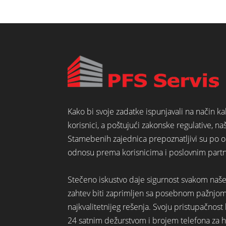
Kako bi svoje zadatke ispunjavali na način k
korisnici, a poštujući zakonske regulative, na
Stamebenih zajednica prepoznatljivi su po o
odnosu prema korisnicima i poslovnim part
Stečeno iskustvo daje sigurnost svakom naš
zahtev biti zaprimljen sa posebnom pažnjo
najkvalitetnijeg rešenja. Svoju pristupačno
24 satnim dežurstvom i brojem telefona za hi