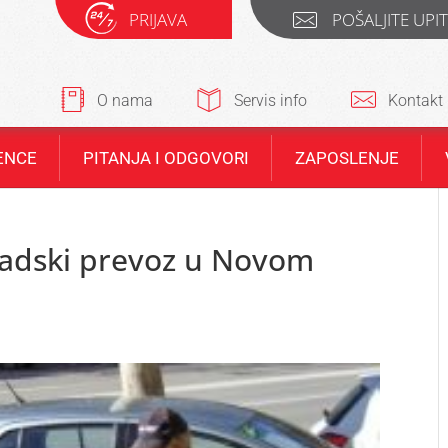
PRIJAVA
POŠALJITE UPI
O nama
Servis info
Kontakt
ENCE
PITANJA I ODGOVORI
ZAPOSLENJE
gradski prevoz u Novom