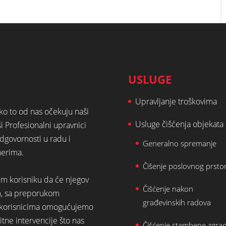
USLUGE
Upravljanje troškovima
ako to od nas očekuju naši
Usluge čišćenja objekata
ši Profesionalni upravnici
dgovornosti u radu i
Generalno spremanje
nerima.
Čišenje poslovnog prsto
em korisniku da će njegov
Čišćenje nakon
m, sa preporukom
građevinskih radova
st korisnicima omogućujemo
tne intervencije što nas
Čišćenje stambene zgra