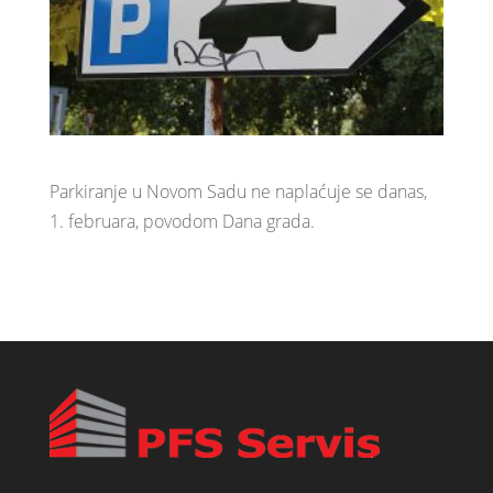
Parkiranje u Novom Sadu ne naplaćuje se danas,
1. februara, povodom Dana grada.