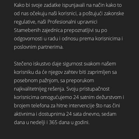
Kako bi svoje zadatke ispunjavali na način kako to
od nas očekuju naši korisnici, a poštujući zakonske
regulative, naši Profesionalni upravnici
Stamebenih zajednica prepoznatljivi su po
odgovornosti u radu i odnosu prema korisnicima i
poslovnim partnerima.
Stečeno iskustvo daje sigurnost svakom našem
korisniku da će njegov zahtev biti zaprimljen sa
posebnom pažnjom, sa preporukom
najkvalitetnijeg rešenja. Svoju pristupačnost
korisnicima omogućujemo 24 satnim dežurstvom i
brojem telefona za hitne intervencije što nas čini
aktivnima i dostupnima 24 sata dnevno, sedam
dana u nedelji i 365 dana u godini.