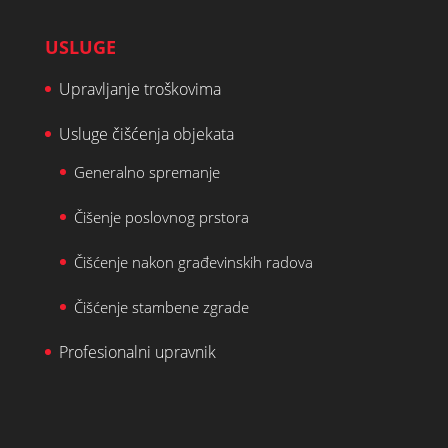
USLUGE
Upravljanje troškovima
Usluge čišćenja objekata
Generalno spremanje
Čišenje poslovnog prstora
Čišćenje nakon građevinskih radova
Čišćenje stambene zgrade
Profesionalni upravnik