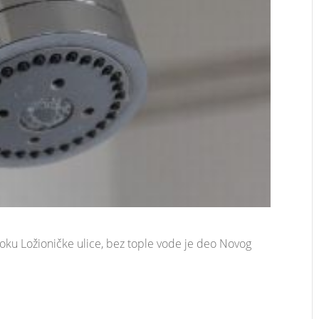
loku Ložioničke ulice, bez tople vode je deo Novog