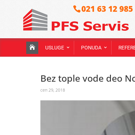
021 63 12 985
USLUGE
PONUDA
REFER
Bez tople vode deo N
сеп 29, 2018