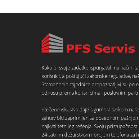
Kako bi svoje zadatke ispunjavali na način k
korisnici, a poštujući zakonske regulative, na
Stamebenih zajednica prepoznatljivi su po o
odnosu prema korisnicima i poslovnim part
Stečeno iskustvo daje sigurnost svakom naš
zahtev biti zaprimljen sa posebnom pažnjo
najkvalitetnijeg rešenja. Svoju pristupačno
24 satnim dežurstvom i brojem telefona za hi