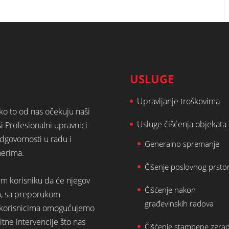
USLUGE
Upravljanje troškovima
ako to od nas očekuju naši
Usluge čišćenja objekata
ši Profesionalni upravnici
dgovornosti u radu i
Generalno spremanje
nerima.
Čišenje poslovnog prsto
em korisniku da će njegov
Čišćenje nakon
m, sa preporukom
građevinskih radova
st korisnicima omogućujemo
tne intervencije što nas
Čišćenje stambene zgra