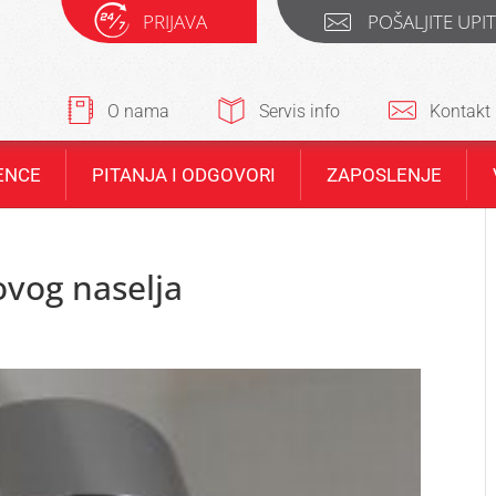
PRIJAVA
POŠALJITE UPI
O nama
Servis info
Kontakt
ENCE
PITANJA I ODGOVORI
ZAPOSLENJE
ovog naselja