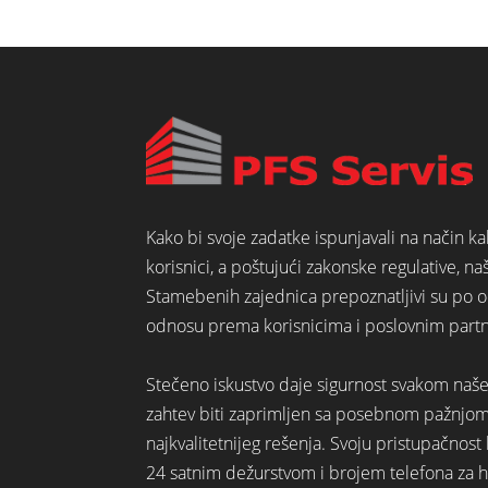
Kako bi svoje zadatke ispunjavali na način k
korisnici, a poštujući zakonske regulative, na
Stamebenih zajednica prepoznatljivi su po o
odnosu prema korisnicima i poslovnim part
Stečeno iskustvo daje sigurnost svakom naš
zahtev biti zaprimljen sa posebnom pažnjo
najkvalitetnijeg rešenja. Svoju pristupačno
24 satnim dežurstvom i brojem telefona za hi