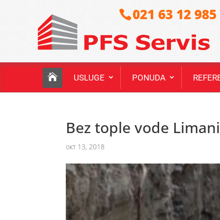
021 63 12 985
USLUGE
PONUDA
REFER
Bez tople vode Limani 
окт 13, 2018