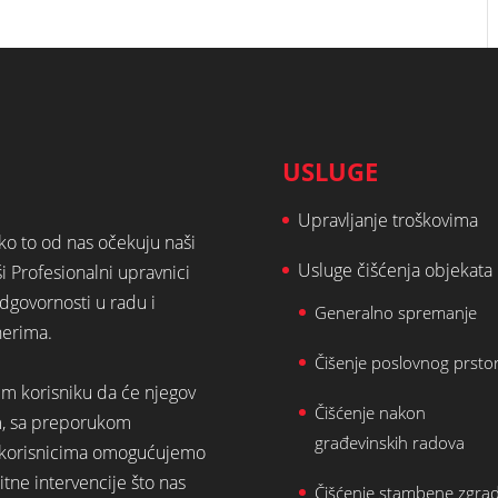
USLUGE
Upravljanje troškovima
ako to od nas očekuju naši
Usluge čišćenja objekata
ši Profesionalni upravnici
dgovornosti u radu i
Generalno spremanje
nerima.
Čišenje poslovnog prsto
em korisniku da će njegov
Čišćenje nakon
m, sa preporukom
građevinskih radova
st korisnicima omogućujemo
tne intervencije što nas
Čišćenje stambene zgra