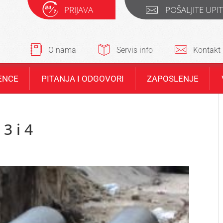
PRIJAVA
POŠALJITE UPI
O nama
Servis info
Kontakt
ENCE
PITANJA I ODGOVORI
ZAPOSLENJE
3 i 4