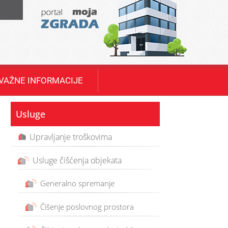
T
VAŽNE INFORMACIJE
Usluge
Upravljanje troškovima
Usluge čišćenja objekata
Generalno spremanje
Čišenje poslovnog prostora