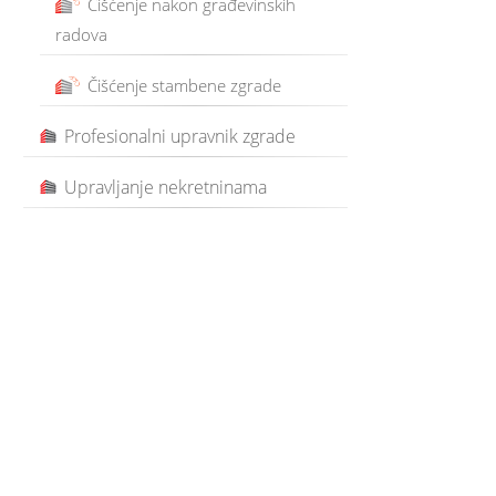
Čišćenje nakon građevinskih
radova
Čišćenje stambene zgrade
Profesionalni upravnik zgrade
Upravljanje nekretninama