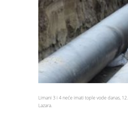
Limani 3 i 4 neće imati tople vode danas, 12
Lazara.