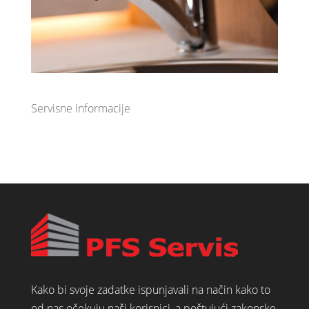
Servisne informacije
Kako bi svoje zadatke ispunjavali na način kako to
od nas očekuju naši korisnici, a poštujući zakonske