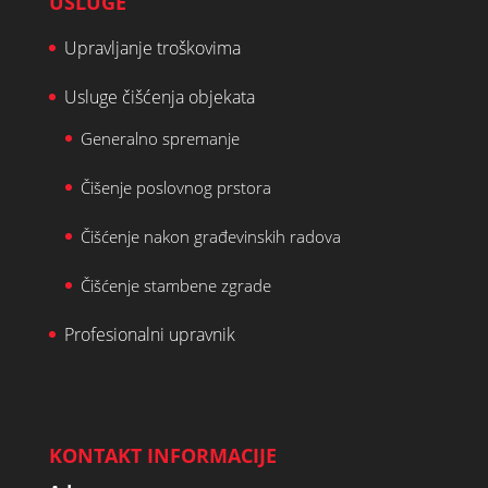
USLUGE
Upravljanje troškovima
Usluge čišćenja objekata
Generalno spremanje
Čišenje poslovnog prstora
Čišćenje nakon građevinskih radova
Čišćenje stambene zgrade
Profesionalni upravnik
KONTAKT INFORMACIJE