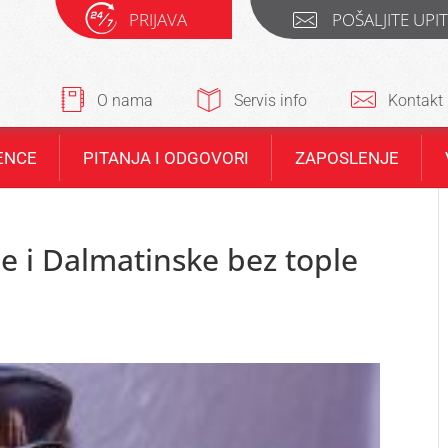
PRIJAVA
POŠALJITE UPI
O nama
Servis info
Kontakt
ENCE
PITANJA I ODGOVORI
ZAPOSLENJE
e i Dalmatinske bez tople