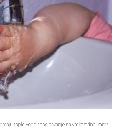
nemaju tople vode zbog havarije na vrelovodnoj mreži