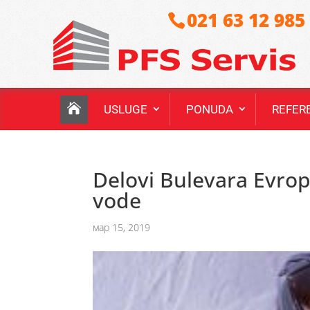
021 63 12 985
USLUGE
PONUDA
REFER
Delovi Bulevara Evrop
vode
мар 15, 2019