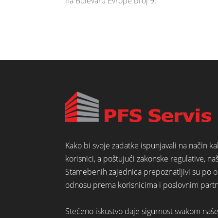
na Bulevaru Evrope broj 9.
Kako bi svoje zadatke ispunjavali na način k
korisnici, a poštujući zakonske regulative, na
Stamebenih zajednica prepoznatljivi su po o
odnosu prema korisnicima i poslovnim part
Stečeno iskustvo daje sigurnost svakom naš