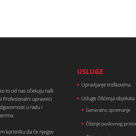
USLUGE
Upravljanje troškovima
ako to od nas očekuju naši
Usluge čišćenja objekata
ši Profesionalni upravnici
dgovornosti u radu i
Generalno spremanje
nerima.
Čišenje poslovnog prsto
em korisniku da će njegov