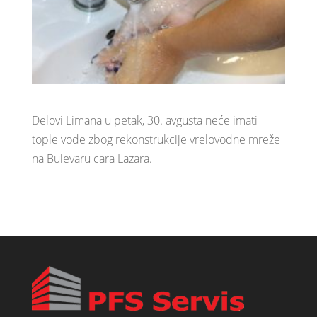
Delovi Limana u petak, 30. avgusta neće imati
tople vode zbog rekonstrukcije vrelovodne mreže
na Bulevaru cara Lazara.