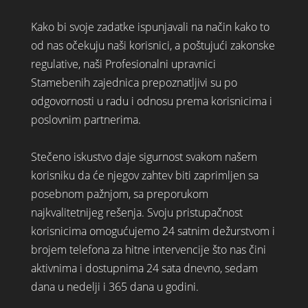
Kako bi svoje zadatke ispunjavali na način kako to
od nas očekuju naši korisnici, a poštujući zakonske
regulative, naši Profesionalni upravnici
Stamebenih zajednica prepoznatljivi su po
odgovornosti u radu i odnosu prema korisnicima i
poslovnim partnerima.
Stečeno iskustvo daje sigurnost svakom našem
korisniku da će njegov zahtev biti zaprimljen sa
posebnom pažnjom, sa preporukom
najkvalitetnijeg rešenja. Svoju pristupačnost
korisnicima omogućujemo 24 satnim dežurstvom i
brojem telefona za hitne intervencije što nas čini
aktivnima i dostupnima 24 sata dnevno, sedam
dana u nedelji i 365 dana u godini.