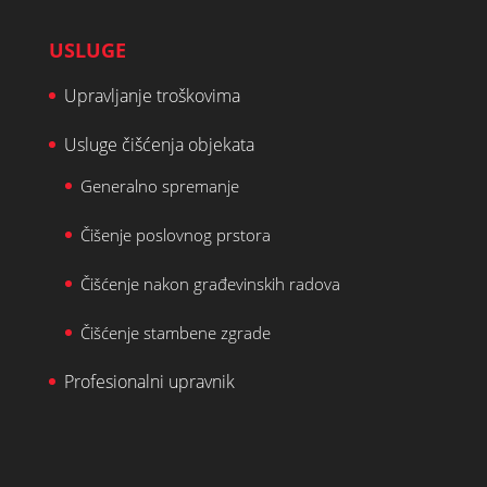
USLUGE
Upravljanje troškovima
Usluge čišćenja objekata
Generalno spremanje
Čišenje poslovnog prstora
Čišćenje nakon građevinskih radova
Čišćenje stambene zgrade
Profesionalni upravnik