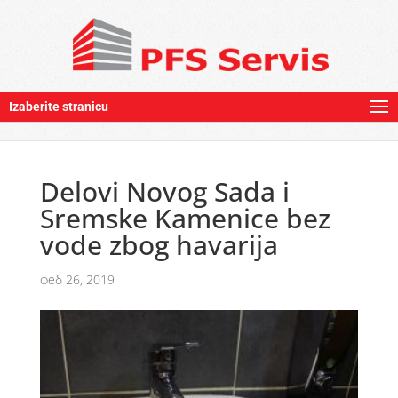
Izaberite stranicu
Delovi Novog Sada i
Sremske Kamenice bez
vode zbog havarija
феб 26, 2019