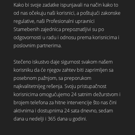
Kako bi svoje zadatke ispunjavali na način kako to
od nas očekuju naši korisnici, a poštujući zakonske
regulative, naši Profesionalni upravnici
Stamebenih zajednica prepoznatljivi su po
odgovornosti u radu i odnosu prema korisnicima i
poslovnim partnerima.
Stečeno iskustvo daje sigurnost svakom našem
korisniku da će njegov zahtev biti zaprimljen sa
posebnom pažnjom, sa preporukom
najkvalitetnijeg rešenja. Svoju pristupačnost
korisnicima omogućujemo 24 satnim dežurstvom i
brojem telefona za hitne intervencije što nas čini
aktivnima i dostupnima 24 sata dnevno, sedam
dana u nedelji i 365 dana u godini.