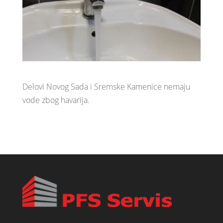
Delovi Novog Sada i Sremske Kamenice nemaju
vode zbog havarija.