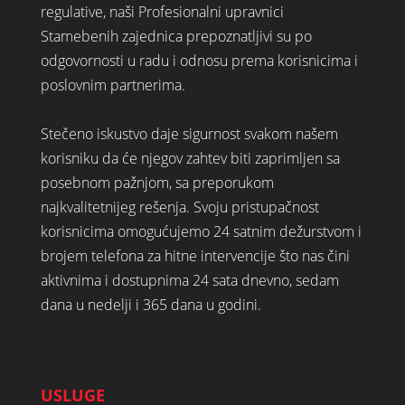
regulative, naši Profesionalni upravnici
Stamebenih zajednica prepoznatljivi su po
odgovornosti u radu i odnosu prema korisnicima i
poslovnim partnerima.
Stečeno iskustvo daje sigurnost svakom našem
korisniku da će njegov zahtev biti zaprimljen sa
posebnom pažnjom, sa preporukom
najkvalitetnijeg rešenja. Svoju pristupačnost
korisnicima omogućujemo 24 satnim dežurstvom i
brojem telefona za hitne intervencije što nas čini
aktivnima i dostupnima 24 sata dnevno, sedam
dana u nedelji i 365 dana u godini.
USLUGE