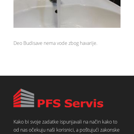
Deo Budisave nema vode zbog havarije.
Kako bi svoje zadatke ispunjavali na način kako to
od nas očekuju naši korisnici, a poštujući zakonske