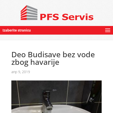
Izaberite stranicu
Deo Budisave bez vode
zbog havarije
апр 9, 2019