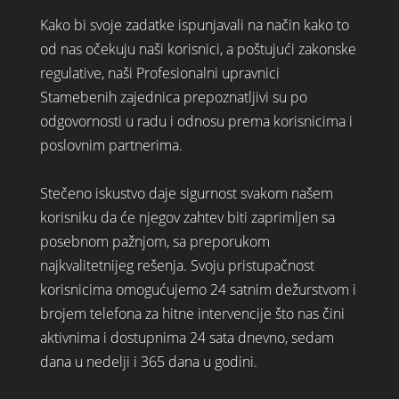
Kako bi svoje zadatke ispunjavali na način kako to
od nas očekuju naši korisnici, a poštujući zakonske
regulative, naši Profesionalni upravnici
Stamebenih zajednica prepoznatljivi su po
odgovornosti u radu i odnosu prema korisnicima i
poslovnim partnerima.
Stečeno iskustvo daje sigurnost svakom našem
korisniku da će njegov zahtev biti zaprimljen sa
posebnom pažnjom, sa preporukom
najkvalitetnijeg rešenja. Svoju pristupačnost
korisnicima omogućujemo 24 satnim dežurstvom i
brojem telefona za hitne intervencije što nas čini
aktivnima i dostupnima 24 sata dnevno, sedam
dana u nedelji i 365 dana u godini.