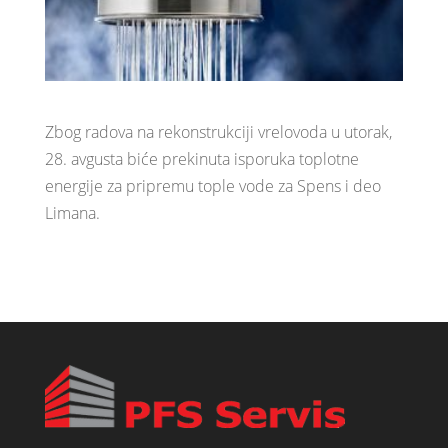
Zbog radova na rekonstrukciji vrelovoda u utorak,
28. avgusta biće prekinuta isporuka toplotne
energije za pripremu tople vode za Spens i deo
Limana.