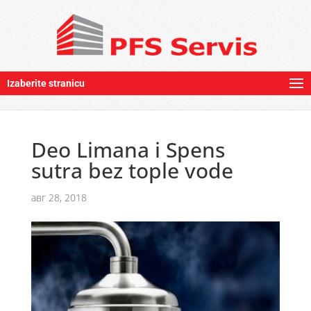
Izaberite stranicu
Deo Limana i Spens
sutra bez tople vode
авг 28, 2018