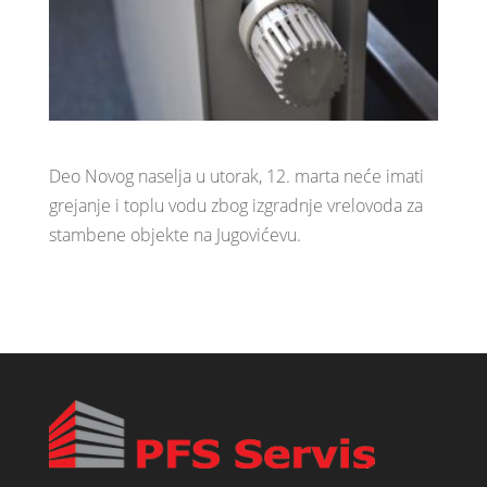
Deo Novog naselja u utorak, 12. marta neće imati
grejanje i toplu vodu zbog izgradnje vrelovoda za
stambene objekte na Jugovićevu.