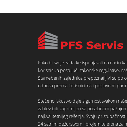
Kako bi svoje zadatke ispunjavali na način k
korisnici, a poštujući zakonske regulative, na
Stamebenih zajednica prepoznatljivi su po o
odnosu prema korisnicima i poslovnim part
Stečeno iskustvo daje sigurnost svakom naš
zahtev biti zaprimljen sa posebnom pažnjo
najkvalitetnijeg rešenja. Svoju pristupačno
24 satnim dežurstvom i brojem telefona za hi