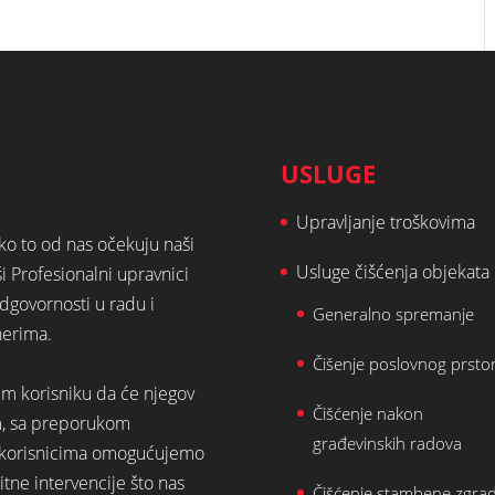
USLUGE
Upravljanje troškovima
ako to od nas očekuju naši
Usluge čišćenja objekata
ši Profesionalni upravnici
dgovornosti u radu i
Generalno spremanje
nerima.
Čišenje poslovnog prsto
em korisniku da će njegov
Čišćenje nakon
m, sa preporukom
građevinskih radova
st korisnicima omogućujemo
tne intervencije što nas
Čišćenje stambene zgra