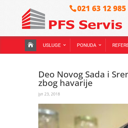
021 63 12 985
USLUGE
PONUDA
REFER
Deo Novog Sada i Sre
zbog havarije
јул 23, 2018