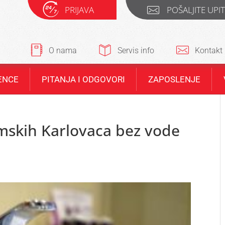
PRIJAVA
POŠALJITE UPI
O nama
Servis info
Kontakt
ENCE
PITANJA I ODGOVORI
ZAPOSLENJE
mskih Karlovaca bez vode