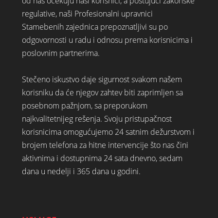
od nas očekuju naši korisnici, a poštujući zakonske
regulative, naši Profesionalni upravnici
Stamebenih zajednica prepoznatljivi su po
odgovornosti u radu i odnosu prema korisnicima i
poslovnim partnerima.
Stečeno iskustvo daje sigurnost svakom našem
korisniku da će njegov zahtev biti zaprimljen sa
posebnom pažnjom, sa preporukom
najkvalitetnijeg rešenja. Svoju pristupačnost
korisnicima omogućujemo 24 satnim dežurstvom i
brojem telefona za hitne intervencije što nas čini
aktivnima i dostupnima 24 sata dnevno, sedam
dana u nedelji i 365 dana u godini.