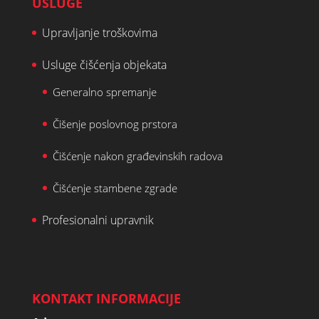
USLUGE
Upravljanje troškovima
Usluge čišćenja objekata
Generalno spremanje
Čišenje poslovnog prstora
Čišćenje nakon građevinskih radova
Čišćenje stambene zgrade
Profesionalni upravnik
KONTAKT INFORMACIJE