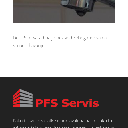
Deo Petrovaradina je bez vode zbog radova na
sanaciji havarije.
Kako bi svoje zadatke ispunjavali na način kako to