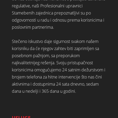
regulative, naši Profesionalni upravnici
Stamebenih zajednica prepoznatljivi su po
odgovornosti u radu i odnosu prema korisnicima i
poslovnim partnerima.
Stečeno iskustvo daje sigurnost svakom našem
korisniku da će njegov zahtev biti zaprimljen sa
posebnom pažnjom, sa preporukom
najkvalitetnijeg rešenja. Svoju pristupačnost
korisnicima omogućujemo 24 satnim dežurstvom i
brojem telefona za hitne intervencije što nas čini
aktivnima i dostupnima 24 sata dnevno, sedam
dana u nedelji i 365 dana u godini.
USLUGE