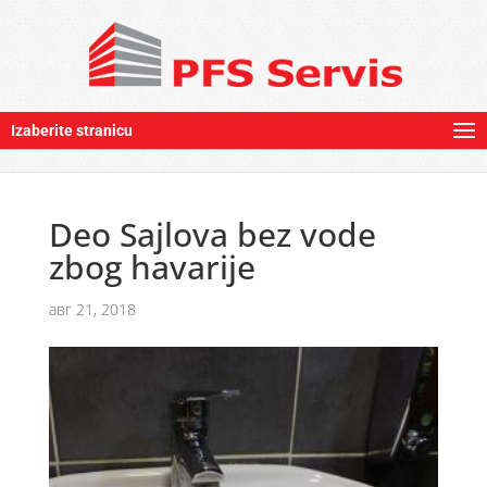
Izaberite stranicu
Deo Sajlova bez vode
zbog havarije
авг 21, 2018