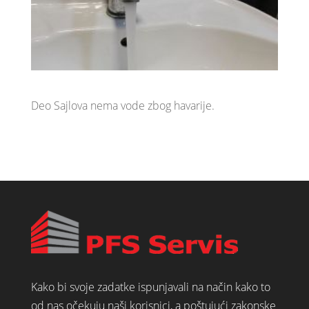
Deo Sajlova nema vode zbog havarije.
Kako bi svoje zadatke ispunjavali na način kako to
od nas očekuju naši korisnici, a poštujući zakonske