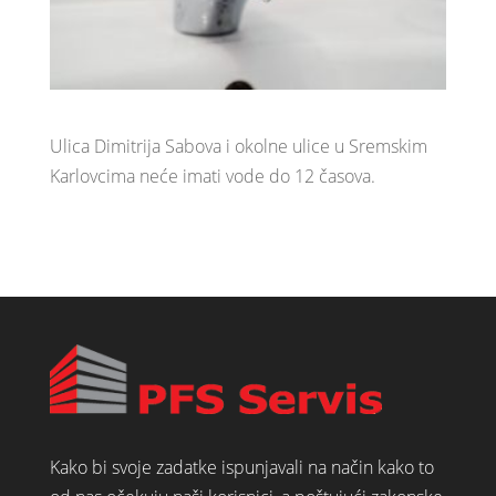
Ulica Dimitrija Sabova i okolne ulice u Sremskim
Karlovcima neće imati vode do 12 časova.
Kako bi svoje zadatke ispunjavali na način kako to