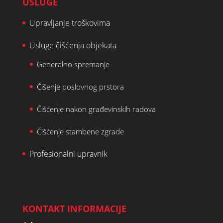
USLUGE
Upravljanje troškovima
Usluge čišćenja objekata
Generalno spremanje
Čišenje poslovnog prstora
Čišćenje nakon građevinskih radova
Čišćenje stambene zgrade
Profesionalni upravnik
KONTAKT INFORMACIJE