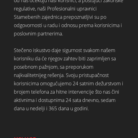
od nas očekuju naši korisnici, a poštujući zakonske
regulative, naši Profesionalni upravnici
Stamebenih zajednica prepoznatljivi su po
odgovornosti u radu i odnosu prema korisnicima i
poslovnim partnerima.
Stečeno iskustvo daje sigurnost svakom našem
korisniku da će njegov zahtev biti zaprimljen sa
posebnom pažnjom, sa preporukom
najkvalitetnijeg rešenja. Svoju pristupačnost
korisnicima omogućujemo 24 satnim dežurstvom i
brojem telefona za hitne intervencije što nas čini
aktivnima i dostupnima 24 sata dnevno, sedam
dana u nedelji i 365 dana u godini.