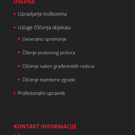
USLUGE
Upravljanje troškovima
Usluge čišćenja objekata
Generalno spremanje
Čišenje poslovnog prstora
Čišćenje nakon građevinskih radova
Čišćenje stambene zgrade
Profesionalni upravnik
KONTAKT INFORMACIJE