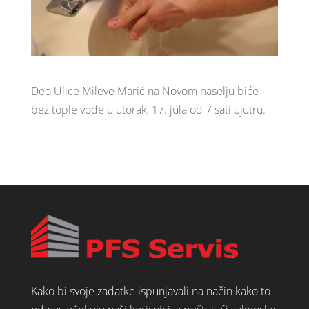
Deo Ulice Mileve Marić na Novom naselju biće
bez tople vode u utorak, 17. jula od 7 sati ujutru.
Kako bi svoje zadatke ispunjavali na način kako to