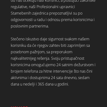
od nas očekuju naši korisnici, a poštujući zakonske
regulative, naši Profesionalni upravnici
Stamebenih zajednica prepoznatljivi su po
odgovornosti u radu i odnosu prema korisnicima i
poslovnim partnerima.
Stečeno iskustvo daje sigurnost svakom našem
korisniku da će njegov zahtev biti zaprimljen sa
posebnom pažnjom, sa preporukom
najkvalitetnijeg rešenja. Svoju pristupačnost
korisnicima omogućujemo 24 satnim dežurstvom i
brojem telefona za hitne intervencije što nas čini
aktivnima i dostupnima 24 sata dnevno, sedam
dana u nedelji i 365 dana u godini.