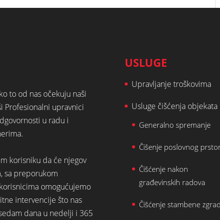
USLUGE
Upravljanje troškovima
ako to od nas očekuju naši
Usluge čišćenja objekata
ši Profesionalni upravnici
dgovornosti u radu i
Generalno spremanje
nerima.
Čišenje poslovnog prsto
em korisniku da će njegov
Čišćenje nakon
m, sa preporukom
građevinskih radova
st korisnicima omogućujemo
tne intervencije što nas
Čišćenje stambene zgra
 sedam dana u nedelji i 365