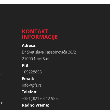
KONTAKT
INFORMACIJE
Adresa:
Dr Svetislava Kasapinovića 38/2,
21000 Novi Sad
PIB
109228853
ra
Email:
info@pfs.rs
Telefon:
+381(0)21 63 12 985
de
Radno vreme: