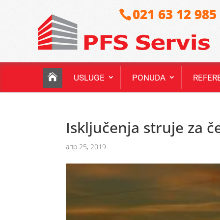
021 63 12 985
USLUGE
PONUDA
REFER
Isključenja struje za če
апр 25, 2019