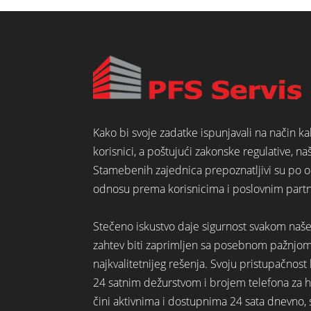
Kako bi svoje zadatke ispunjavali na način k
korisnici, a poštujući zakonske regulative, na
Stamebenih zajednica prepoznatljivi su po o
odnosu prema korisnicima i poslovnim part
Stečeno iskustvo daje sigurnost svakom naš
zahtev biti zaprimljen sa posebnom pažnjo
najkvalitetnijeg rešenja. Svoju pristupačno
24 satnim dežurstvom i brojem telefona za hi
čini aktivnima i dostupnima 24 sata dnevno,