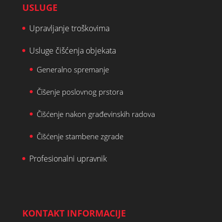
USLUGE
Upravljanje troškovima
Usluge čišćenja objekata
Generalno spremanje
Čišenje poslovnog prstora
Čišćenje nakon građevinskih radova
Čišćenje stambene zgrade
Profesionalni upravnik
KONTAKT INFORMACIJE