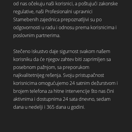
od nas očekuju naši korisnici, a poštujući zakonske
regulative, naši Profesionalni upravnici
Stamebenih zajednica prepoznatljivi su po
odgovornosti u radu i odnosu prema korisnicima i
poslovnim partnerima.
Stečeno iskustvo daje sigurnost svakom našem
korisniku da će njegov zahtev biti zaprimljen sa
posebnom pažnjom, sa preporukom
najkvalitetnijeg rešenja. Svoju pristupačnost
korisnicima omogućujemo 24 satnim dežurstvom i
brojem telefona za hitne intervencije što nas čini
aktivnima i dostupnima 24 sata dnevno, sedam
dana u nedelji i 365 dana u godini.