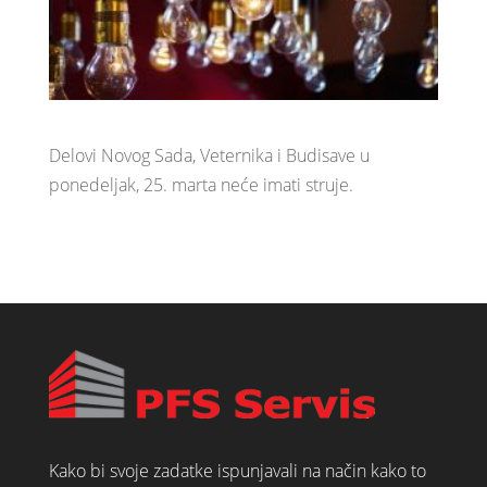
Delovi Novog Sada, Veternika i Budisave u
ponedeljak, 25. marta neće imati struje.
Kako bi svoje zadatke ispunjavali na način kako to