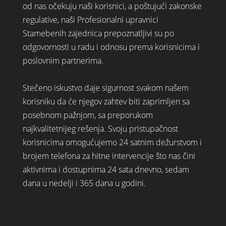
od nas očekuju naši korisnici, a poštujući zakonske
regulative, naši Profesionalni upravnici
Stamebenih zajednica prepoznatljivi su po
odgovornosti u radu i odnosu prema korisnicima i
poslovnim partnerima.
Stečeno iskustvo daje sigurnost svakom našem
korisniku da će njegov zahtev biti zaprimljen sa
posebnom pažnjom, sa preporukom
najkvalitetnijeg rešenja. Svoju pristupačnost
korisnicima omogućujemo 24 satnim dežurstvom i
brojem telefona za hitne intervencije što nas čini
aktivnima i dostupnima 24 sata dnevno, sedam
dana u nedelji i 365 dana u godini.