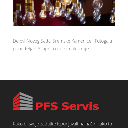
Delovi Novog Sada, Sremske Kamenice i Futoga u
ponedeljak, 8. aprila neće imati struje.
Kako bi svoje zadatke ispunjavali na način kako to