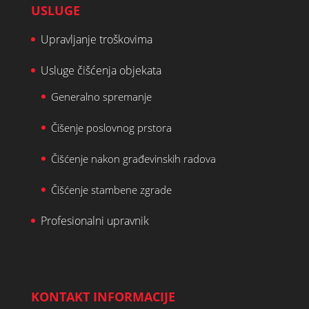
USLUGE
Upravljanje troškovima
Usluge čišćenja objekata
Generalno spremanje
Čišenje poslovnog prstora
Čišćenje nakon građevinskih radova
Čišćenje stambene zgrade
Profesionalni upravnik
KONTAKT INFORMACIJE