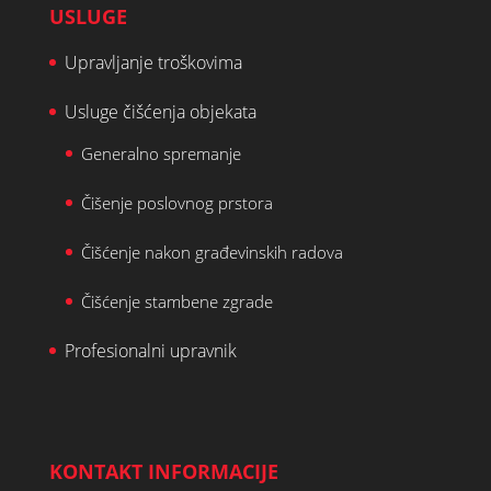
USLUGE
Upravljanje troškovima
Usluge čišćenja objekata
Generalno spremanje
Čišenje poslovnog prstora
Čišćenje nakon građevinskih radova
Čišćenje stambene zgrade
Profesionalni upravnik
KONTAKT INFORMACIJE