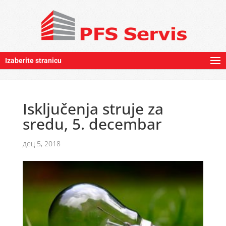
Izaberite stranicu
Isključenja struje za
sredu, 5. decembar
дец 5, 2018