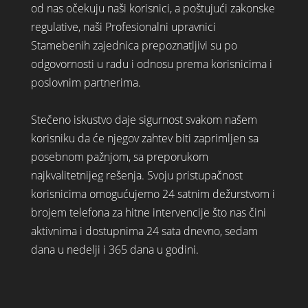
od nas očekuju naši korisnici, a poštujući zakonske
regulative, naši Profesionalni upravnici
Stamebenih zajednica prepoznatljivi su po
odgovornosti u radu i odnosu prema korisnicima i
poslovnim partnerima.
Stečeno iskustvo daje sigurnost svakom našem
korisniku da će njegov zahtev biti zaprimljen sa
posebnom pažnjom, sa preporukom
najkvalitetnijeg rešenja. Svoju pristupačnost
korisnicima omogućujemo 24 satnim dežurstvom i
brojem telefona za hitne intervencije što nas čini
aktivnima i dostupnima 24 sata dnevno, sedam
dana u nedelji i 365 dana u godini.