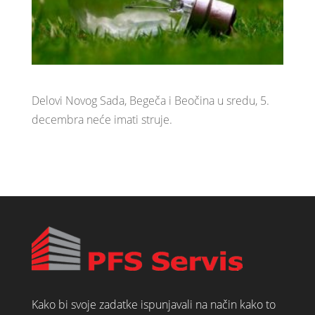
Delovi Novog Sada, Begeča i Beočina u sredu, 5.
decembra neće imati struje.
Kako bi svoje zadatke ispunjavali na način kako to