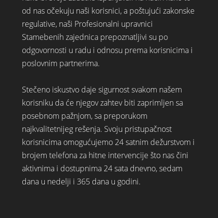
od nas očekuju naši korisnici, a poštujući zakonske
regulative, naši Profesionalni upravnici
Stamebenih zajednica prepoznatljivi su po
odgovornosti u radu i odnosu prema korisnicima i
poslovnim partnerima.
Stečeno iskustvo daje sigurnost svakom našem
korisniku da će njegov zahtev biti zaprimljen sa
posebnom pažnjom, sa preporukom
najkvalitetnijeg rešenja. Svoju pristupačnost
korisnicima omogućujemo 24 satnim dežurstvom i
brojem telefona za hitne intervencije što nas čini
aktivnima i dostupnima 24 sata dnevno, sedam
dana u nedelji i 365 dana u godini.