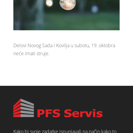
Delovi Novog Sada i Kovilja u subotu, 19. oktobra
neće imati struje.
Kako bi svoje zadatke ispunjavali na način kako to