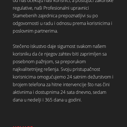
od nas očekuju naši korisnici, a poštujući zakonske
regulative, naši Profesionalni upravnici
Stamebenih zajednica prepoznatljivi su po
odgovornosti u radu i odnosu prema korisnicima i
poslovnim partnerima.
Stečeno iskustvo daje sigurnost svakom našem
korisniku da će njegov zahtev biti zaprimljen sa
posebnom pažnjom, sa preporukom
najkvalitetnijeg rešenja. Svoju pristupačnost
korisnicima omogućujemo 24 satnim dežurstvom i
brojem telefona za hitne intervencije što nas čini
aktivnima i dostupnima 24 sata dnevno, sedam
dana u nedelji i 365 dana u godini.