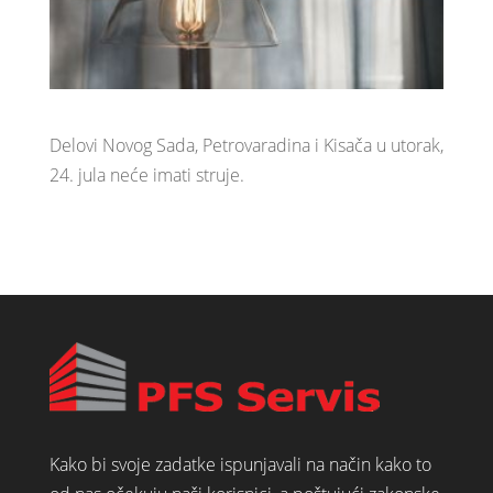
Delovi Novog Sada, Petrovaradina i Kisača u utorak,
24. jula neće imati struje.
Kako bi svoje zadatke ispunjavali na način kako to