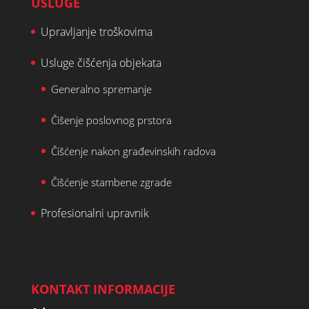
USLUGE
Upravljanje troškovima
Usluge čišćenja objekata
Generalno spremanje
Čišenje poslovnog prstora
Čišćenje nakon građevinskih radova
Čišćenje stambene zgrade
Profesionalni upravnik
KONTAKT INFORMACIJE