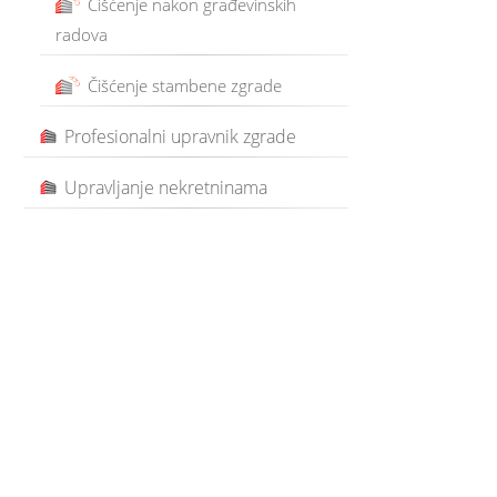
Čišćenje nakon građevinskih
radova
Čišćenje stambene zgrade
Profesionalni upravnik zgrade
Upravljanje nekretninama