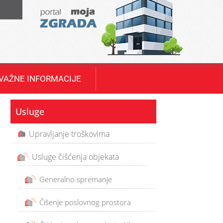
T
VAŽNE INFORMACIJE
Usluge
Upravljanje troškovima
Usluge čišćenja objekata
Generalno spremanje
Čišenje poslovnog prostora