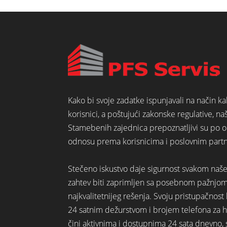
Kako bi svoje zadatke ispunjavali na način k
korisnici, a poštujući zakonske regulative, na
Stamebenih zajednica prepoznatljivi su po o
odnosu prema korisnicima i poslovnim part
Stečeno iskustvo daje sigurnost svakom naš
zahtev biti zaprimljen sa posebnom pažnjo
najkvalitetnijeg rešenja. Svoju pristupačno
24 satnim dežurstvom i brojem telefona za hi
čini aktivnima i dostupnima 24 sata dnevno,