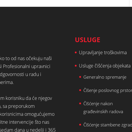
USLUGE
Upravljanje troškovima
ako to od nas očekuju naši
Usluge čišćenja objekata
ši Profesionalni upravnici
dgovornosti u radu i
Generalno spremanje
nerima.
Čišenje poslovnog prsto
em korisniku da će njegov
Čišćenje nakon
m, sa preporukom
građevinskih radova
st korisnicima omogućujemo
tne intervencije što nas
Čišćenje stambene zgra
 sedam dana u nedelji i 365