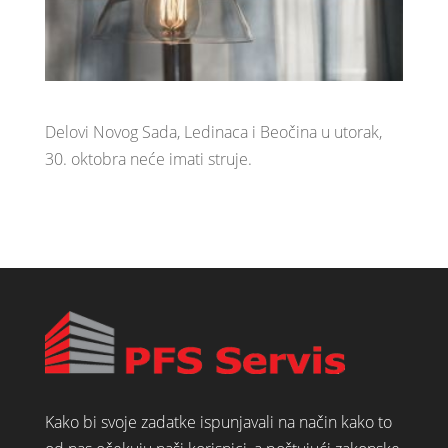
Delovi Novog Sada, Ledinaca i Beočina u utorak,
30. oktobra neće imati struje.
Kako bi svoje zadatke ispunjavali na način kako to