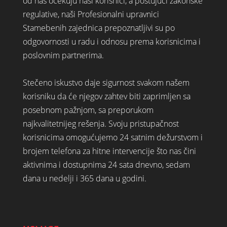
od nas očekuju naši korisnici, a poštujući zakonske
regulative, naši Profesionalni upravnici
Stamebenih zajednica prepoznatljivi su po
odgovornosti u radu i odnosu prema korisnicima i
poslovnim partnerima.
Stečeno iskustvo daje sigurnost svakom našem
korisniku da će njegov zahtev biti zaprimljen sa
posebnom pažnjom, sa preporukom
najkvalitetnijeg rešenja. Svoju pristupačnost
korisnicima omogućujemo 24 satnim dežurstvom i
brojem telefona za hitne intervencije što nas čini
aktivnima i dostupnima 24 sata dnevno, sedam
dana u nedelji i 365 dana u godini.