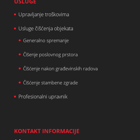
USLUGE
Upravljanje troškovima
Usluge čišćenja objekata
Generalno spremanje
Čišenje poslovnog prstora
Čišćenje nakon građevinskih radova
Čišćenje stambene zgrade
Profesionalni upravnik
KONTAKT INFORMACIJE