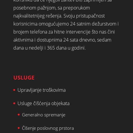
posebnom pažnjom, sa preporukom
najkvalitetnijeg rešenja. Svoju pristupačnost
korisnicima omogućujemo 24 satnim dežurstvom i
brojem telefona za hitne intervencije što nas čini
aktivnima i dostupnima 24 sata dnevno, sedam
dana u nedelji i 365 dana u godini.
USLUGE
Upravljanje troškovima
Usluge čišćenja objekata
Generalno spremanje
Čišenje poslovnog prstora