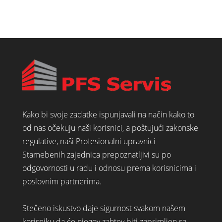
Kako bi svoje zadatke ispunjavali na način kako to
od nas očekuju naši korisnici, a poštujući zakonske
regulative, naši Profesionalni upravnici
Stamebenih zajednica prepoznatljivi su po
odgovornosti u radu i odnosu prema korisnicima i
poslovnim partnerima.
Stečeno iskustvo daje sigurnost svakom našem
korisniku da će njegov zahtev biti zaprimljen sa