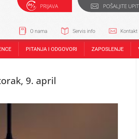
PRIJAVA
POŠALJITE UPI
O nama
Servis info
Kontakt
ENCE
PITANJA I ODGOVORI
ZAPOSLENJE
orak, 9. april