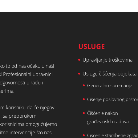
USLUGE
Upravljanje troškovima
ako to od nas očekuju naši
Usluge čišćenja objekata
ši Profesionalni upravnici
dgovornosti u radu i
Generalno spremanje
nerima.
Čišenje poslovnog prsto
em korisniku da će njegov
Čišćenje nakon
m, sa preporukom
građevinskih radova
st korisnicima omogućujemo
tne intervencije što nas
Čišćenje stambene zgra