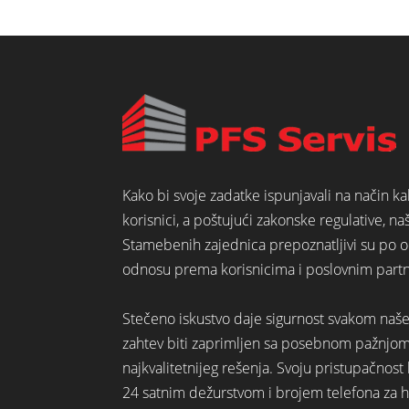
Kako bi svoje zadatke ispunjavali na način k
korisnici, a poštujući zakonske regulative, na
Stamebenih zajednica prepoznatljivi su po o
odnosu prema korisnicima i poslovnim part
Stečeno iskustvo daje sigurnost svakom naš
zahtev biti zaprimljen sa posebnom pažnjo
najkvalitetnijeg rešenja. Svoju pristupačno
24 satnim dežurstvom i brojem telefona za hi