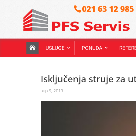
021 63 12 985
USLUGE
PONUDA
REFER
Isključenja struje za ut
апр 9, 2019