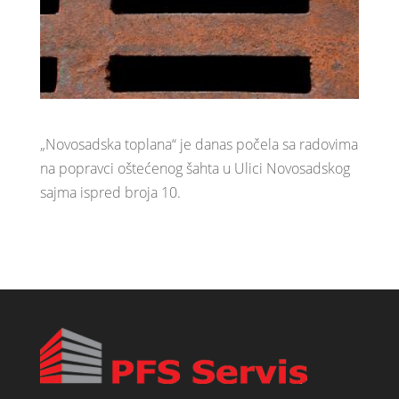
„Novosadska toplana“ je danas počela sa radovima
na popravci oštećenog šahta u Ulici Novosadskog
sajma ispred broja 10.