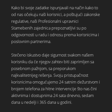
Kako bi svoje zadatke ispunjavali na način kako to
od nas očekuju naši korisnici, a poštujući zakonske
regulative, naši Profesionalni upravnici
Stamebenih zajednica prepoznatljivi su po
odgovornosti u radu i odnosu prema korisnicima i
poslovnim partnerima.
Stečeno iskustvo daje sigurnost svakom našem
korisniku da će njegov zahtev biti zaprimljen sa
posebnom pažnjom, sa preporukom
najkvalitetnijeg rešenja. Svoju pristupačnost
korisnicima omogućujemo 24 satnim dežurstvom i
brojem telefona za hitne intervencije što nas čini
aktivnima i dostupnima 24 sata dnevno, sedam
dana u nedelji i 365 dana u godini.