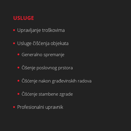
USLUGE
Upravljanje troškovima
Usluge čišćenja objekata
Generalno spremanje
Čišenje poslovnog prstora
Čišćenje nakon građevinskih radova
Čišćenje stambene zgrade
Profesionalni upravnik