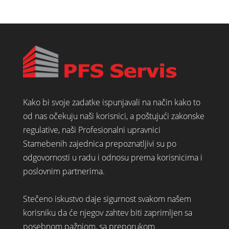
Kako bi svoje zadatke ispunjavali na način kako to
od nas očekuju naši korisnici, a poštujući zakonske
regulative, naši Profesionalni upravnici
Stamebenih zajednica prepoznatljivi su po
odgovornosti u radu i odnosu prema korisnicima i
poslovnim partnerima.
Stečeno iskustvo daje sigurnost svakom našem
korisniku da će njegov zahtev biti zaprimljen sa
posebnom pažnjom, sa preporukom