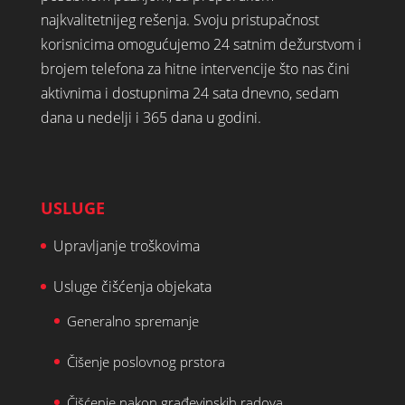
najkvalitetnijeg rešenja. Svoju pristupačnost
korisnicima omogućujemo 24 satnim dežurstvom i
brojem telefona za hitne intervencije što nas čini
aktivnima i dostupnima 24 sata dnevno, sedam
dana u nedelji i 365 dana u godini.
USLUGE
Upravljanje troškovima
Usluge čišćenja objekata
Generalno spremanje
Čišenje poslovnog prstora
Čišćenje nakon građevinskih radova