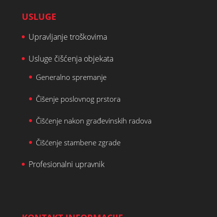
USLUGE
Upravljanje troškovima
Usluge čišćenja objekata
Generalno spremanje
Čišenje poslovnog prstora
Čišćenje nakon građevinskih radova
Čišćenje stambene zgrade
Profesionalni upravnik