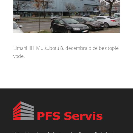
Limani III i IV u subotu 8. decembra biće bez tople
vode.