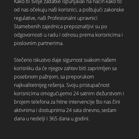
Kako bi svoje zadatke ispunjavali na način kako to
od nas očekuju naši korisnici, a poštujući zakonske
regulative, naši Profesionalni upravnici
Stamebenih zajednica prepoznatljivi su po
odgovornosti u radu i odnosu prema korisnicima i
poslovnim partnerima.
Stečeno iskustvo daje sigurnost svakom našem
korisniku da će njegov zahtev biti zaprimljen sa
posebnom pažnjom, sa preporukom
najkvalitetnijeg rešenja. Svoju pristupačnost
korisnicima omogućujemo 24 satnim dežurstvom i
brojem telefona za hitne intervencije što nas čini
aktivnima i dostupnima 24 sata dnevno, sedam
dana u nedelji i 365 dana u godini.