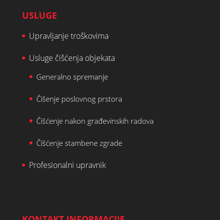
USLUGE
Upravljanje troškovima
Usluge čišćenja objekata
Generalno spremanje
Čišenje poslovnog prstora
Čišćenje nakon građevinskih radova
Čišćenje stambene zgrade
Profesionalni upravnik
KONTAKT INFORMACIJE