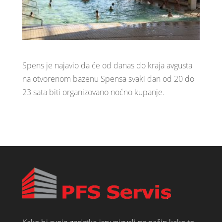
Spens je najavio da će od danas do kraja avgusta
na otvorenom bazenu Spensa svaki dan od 20 do
23 sata biti organizovano noćno kupanje.