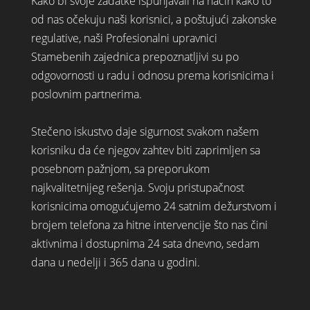
Kako bi svoje zadatke ispunjavali na način kako to
od nas očekuju naši korisnici, a poštujući zakonske
regulative, naši Profesionalni upravnici
Stamebenih zajednica prepoznatljivi su po
odgovornosti u radu i odnosu prema korisnicima i
poslovnim partnerima.
Stečeno iskustvo daje sigurnost svakom našem
korisniku da će njegov zahtev biti zaprimljen sa
posebnom pažnjom, sa preporukom
najkvalitetnijeg rešenja. Svoju pristupačnost
korisnicima omogućujemo 24 satnim dežurstvom i
brojem telefona za hitne intervencije što nas čini
aktivnima i dostupnima 24 sata dnevno, sedam
dana u nedelji i 365 dana u godini.