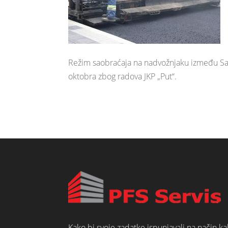
Režim saobraćaja na nadvožnjaku između Saj
oktobra zbog radova JKP „Put“.
Kako bi svoje zadatke ispunjavali na način k