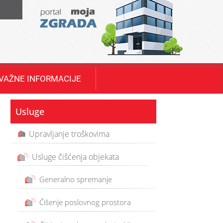
T
VAŽNE INFORMACIJE
Usluge
Upravljanje troškovima
Usluge čišćenja objekata
Generalno spremanje
Čišenje poslovnog prostora