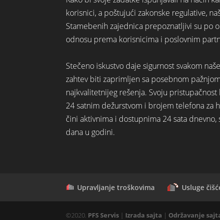
korisnici, a poštujući zakonske regulative, na
Stamebenih zajednica prepoznatljivi su po o
odnosu prema korisnicima i poslovnim part
Stečeno iskustvo daje sigurnost svakom naš
zahtev biti zaprimljen sa posebnom pažnjo
najkvalitetnijeg rešenja. Svoju pristupačno
24 satnim dežurstvom i brojem telefona za hi
čini aktivnima i dostupnima 24 sata dnevno,
dana u godini.
Upravljanje troškovima
Usluge čišć
©️2020.
PFS Servis
|
Izrada sajta
|
Održavanje sajt