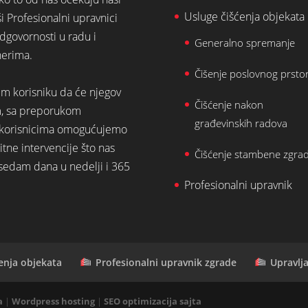
Usluge čišćenja objekata
ši Profesionalni upravnici
dgovornosti u radu i
Generalno spremanje
nerima.
Čišenje poslovnog prsto
em korisniku da će njegov
Čišćenje nakon
m, sa preporukom
građevinskih radova
st korisnicima omogućujemo
tne intervencije što nas
Čišćenje stambene zgra
 sedam dana u nedelji i 365
Profesionalni upravnik
enja objekata
Profesionalni upravnik zgrade
Upravlj
a
|
Wordpress hosting
|
SEO optimizacija sajta