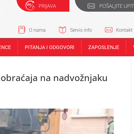
PRIJAVA
POŠALJITE UPI
O nama
Servis info
Kontakt
ENCE
PITANJA I ODGOVORI
ZAPOSLENJE
aobraćaja na nadvožnjaku
u