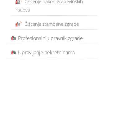
Čišćenje nakon građevinskih
radova
Čišćenje stambene zgrade
Profesionalni upravnik zgrade
Upravljanje nekretninama