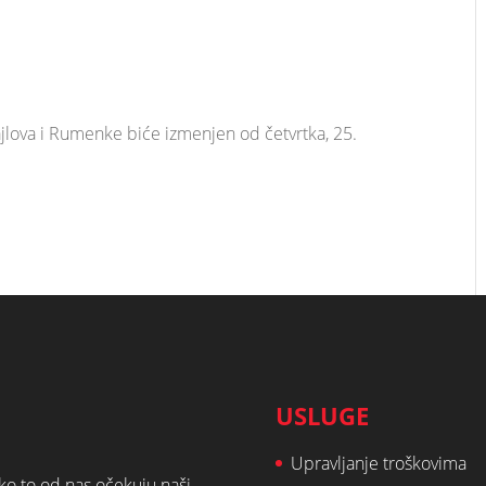
lova i Rumenke biće izmenjen od četvrtka, 25.
USLUGE
Upravljanje troškovima
ako to od nas očekuju naši