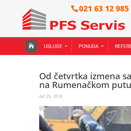
021 63 12 985
USLUGE
PONUDA
REFER
Od četvrtka izmena s
na Rumenačkom put
окт 25, 2018