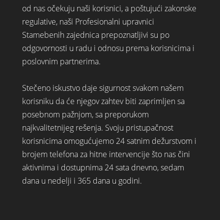
od nas očekuju naši korisnici, a poštujući zakonske
regulative, naši Profesionalni upravnici
Stamebenih zajednica prepoznatljivi su po
odgovornosti u radu i odnosu prema korisnicima i
poslovnim partnerima.
Stečeno iskustvo daje sigurnost svakom našem
korisniku da će njegov zahtev biti zaprimljen sa
posebnom pažnjom, sa preporukom
najkvalitetnijeg rešenja. Svoju pristupačnost
korisnicima omogućujemo 24 satnim dežurstvom i
brojem telefona za hitne intervencije što nas čini
aktivnima i dostupnima 24 sata dnevno, sedam
dana u nedelji i 365 dana u godini.