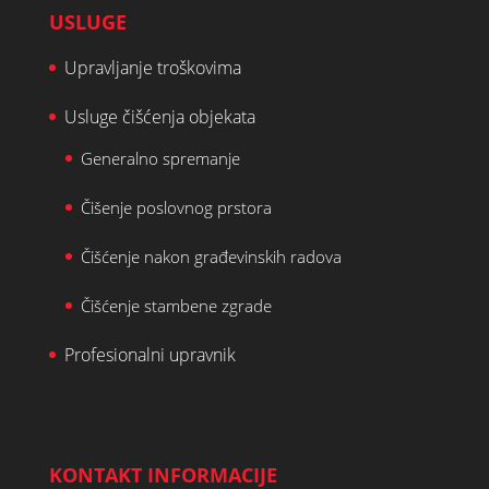
USLUGE
Upravljanje troškovima
Usluge čišćenja objekata
Generalno spremanje
Čišenje poslovnog prstora
Čišćenje nakon građevinskih radova
Čišćenje stambene zgrade
Profesionalni upravnik
KONTAKT INFORMACIJE