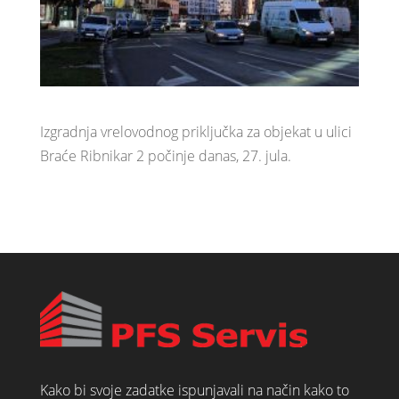
Izgradnja vrelovodnog priključka za objekat u ulici
Braće Ribnikar 2 počinje danas, 27. jula.
Kako bi svoje zadatke ispunjavali na način kako to