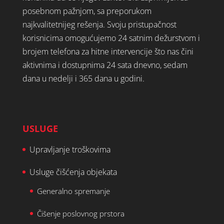
posebnom pažnjom, sa preporukom
najkvalitetnijeg rešenja. Svoju pristupačnost
korisnicima omogućujemo 24 satnim dežurstvom i
brojem telefona za hitne intervencije što nas čini
aktivnima i dostupnima 24 sata dnevno, sedam
dana u nedelji i 365 dana u godini.
USLUGE
Upravljanje troškovima
Usluge čišćenja objekata
Generalno spremanje
Čišenje poslovnog prstora