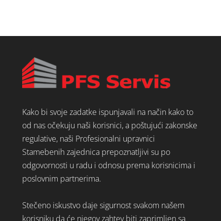
Kako bi svoje zadatke ispunjavali na način kako to
od nas očekuju naši korisnici, a poštujući zakonske
regulative, naši Profesionalni upravnici
Stamebenih zajednica prepoznatljivi su po
odgovornosti u radu i odnosu prema korisnicima i
poslovnim partnerima.
Stečeno iskustvo daje sigurnost svakom našem
korisniku da će njegov zahtev biti zaprimljen sa