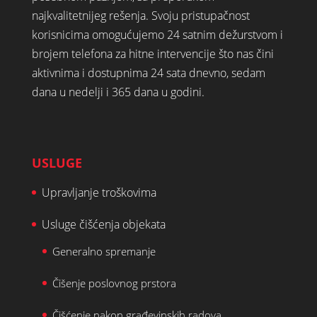
najkvalitetnijeg rešenja. Svoju pristupačnost
korisnicima omogućujemo 24 satnim dežurstvom i
brojem telefona za hitne intervencije što nas čini
aktivnima i dostupnima 24 sata dnevno, sedam
dana u nedelji i 365 dana u godini.
USLUGE
Upravljanje troškovima
Usluge čišćenja objekata
Generalno spremanje
Čišenje poslovnog prstora
Čišćenje nakon građevinskih radova