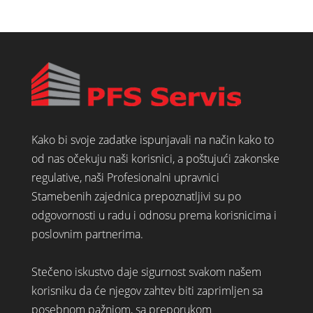
Kako bi svoje zadatke ispunjavali na način kako to
od nas očekuju naši korisnici, a poštujući zakonske
regulative, naši Profesionalni upravnici
Stamebenih zajednica prepoznatljivi su po
odgovornosti u radu i odnosu prema korisnicima i
poslovnim partnerima.
Stečeno iskustvo daje sigurnost svakom našem
korisniku da će njegov zahtev biti zaprimljen sa
posebnom pažnjom, sa preporukom