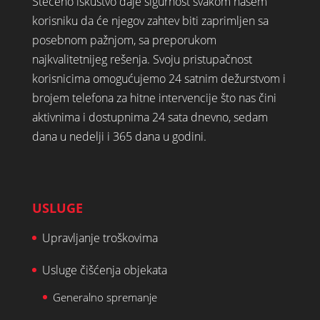
Stečeno iskustvo daje sigurnost svakom našem
korisniku da će njegov zahtev biti zaprimljen sa
posebnom pažnjom, sa preporukom
najkvalitetnijeg rešenja. Svoju pristupačnost
korisnicima omogućujemo 24 satnim dežurstvom i
brojem telefona za hitne intervencije što nas čini
aktivnima i dostupnima 24 sata dnevno, sedam
dana u nedelji i 365 dana u godini.
USLUGE
Upravljanje troškovima
Usluge čišćenja objekata
Generalno spremanje