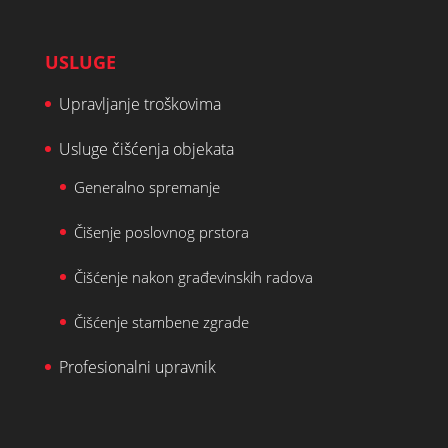
USLUGE
Upravljanje troškovima
Usluge čišćenja objekata
Generalno spremanje
Čišenje poslovnog prstora
Čišćenje nakon građevinskih radova
Čišćenje stambene zgrade
Profesionalni upravnik