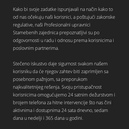
Kako bi svoje zadatke ispunjavali na način kako to
od nas očekuju naši korisnici, a poštujući zakonske
regulative, naši Profesionalni upravnici
Stamebenih zajednica prepoznatljivi su po
odgovornosti u radu i odnosu prema korisnicima i
poslovnim partnerima.
Stečeno iskustvo daje sigurnost svakom našem
korisniku da će njegov zahtev biti zaprimljen sa
posebnom pažnjom, sa preporukom
najkvalitetnijeg rešenja. Svoju pristupačnost
korisnicima omogućujemo 24 satnim dežurstvom i
brojem telefona za hitne intervencije što nas čini
aktivnima i dostupnima 24 sata dnevno, sedam
dana u nedelji i 365 dana u godini.