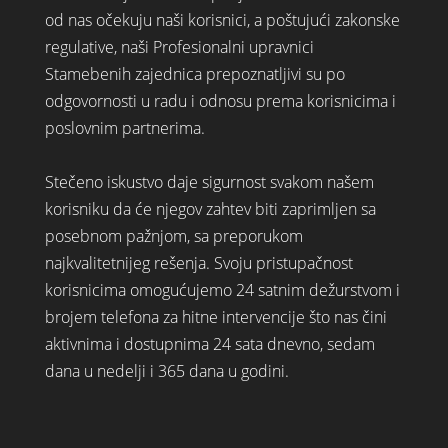
od nas očekuju naši korisnici, a poštujući zakonske
regulative, naši Profesionalni upravnici
Stamebenih zajednica prepoznatljivi su po
odgovornosti u radu i odnosu prema korisnicima i
poslovnim partnerima.
Stečeno iskustvo daje sigurnost svakom našem
korisniku da će njegov zahtev biti zaprimljen sa
posebnom pažnjom, sa preporukom
najkvalitetnijeg rešenja. Svoju pristupačnost
korisnicima omogućujemo 24 satnim dežurstvom i
brojem telefona za hitne intervencije što nas čini
aktivnima i dostupnima 24 sata dnevno, sedam
dana u nedelji i 365 dana u godini.