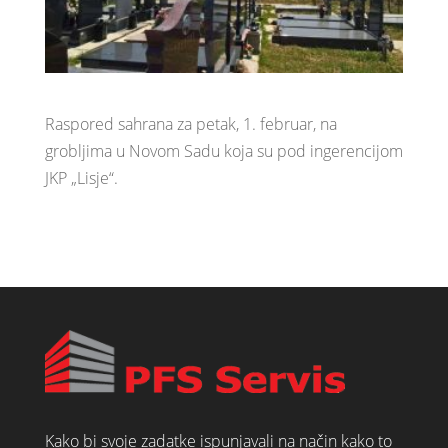
Raspored sahrana za petak, 1. februar, na
grobljima u Novom Sadu koja su pod ingerencijom
JKP „Lisje“.
Kako bi svoje zadatke ispunjavali na način kako to