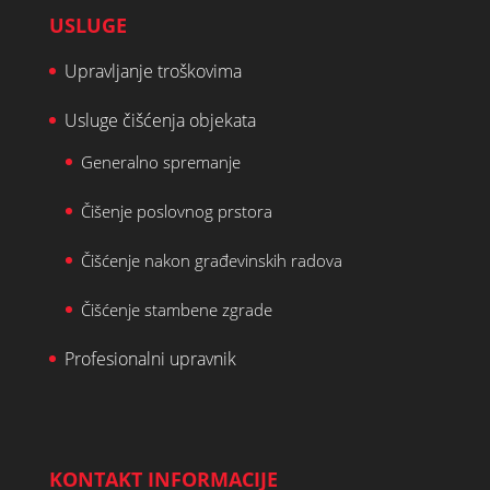
USLUGE
Upravljanje troškovima
Usluge čišćenja objekata
Generalno spremanje
Čišenje poslovnog prstora
Čišćenje nakon građevinskih radova
Čišćenje stambene zgrade
Profesionalni upravnik
KONTAKT INFORMACIJE