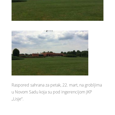
Raspored sahrana za petak, 22. mart, na grobljima
u Novom Sadu koja su pod ingerencijom JKP
„Lisje“.