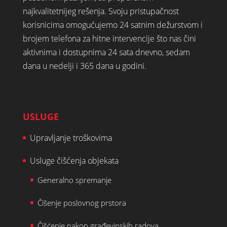
najkvalitetnijeg rešenja. Svoju pristupačnost
korisnicima omogućujemo 24 satnim dežurstvom i
brojem telefona za hitne intervencije što nas čini
aktivnima i dostupnima 24 sata dnevno, sedam
dana u nedelji i 365 dana u godini.
USLUGE
Upravljanje troškovima
Usluge čišćenja objekata
Generalno spremanje
Čišenje poslovnog prstora
Čišćenje nakon građevinskih radova