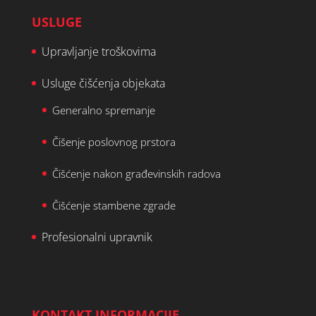
USLUGE
Upravljanje troškovima
Usluge čišćenja objekata
Generalno spremanje
Čišenje poslovnog prstora
Čišćenje nakon građevinskih radova
Čišćenje stambene zgrade
Profesionalni upravnik
KONTAKT INFORMACIJE