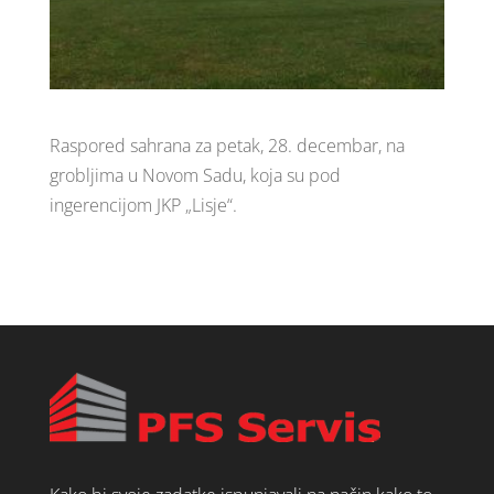
Raspored sahrana za petak, 28. decembar, na
grobljima u Novom Sadu, koja su pod
ingerencijom JKP „Lisje“.