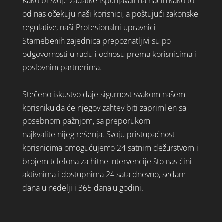
Kako bi svoje zadatke ispunjavali na način kako to
od nas očekuju naši korisnici, a poštujući zakonske
regulative, naši Profesionalni upravnici
Stamebenih zajednica prepoznatljivi su po
odgovornosti u radu i odnosu prema korisnicima i
poslovnim partnerima.
Stečeno iskustvo daje sigurnost svakom našem
korisniku da će njegov zahtev biti zaprimljen sa
posebnom pažnjom, sa preporukom
najkvalitetnijeg rešenja. Svoju pristupačnost
korisnicima omogućujemo 24 satnim dežurstvom i
brojem telefona za hitne intervencije što nas čini
aktivnima i dostupnima 24 sata dnevno, sedam
dana u nedelji i 365 dana u godini.