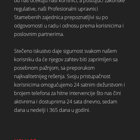
od nas očekuju naši korisnici, a poštujući zakonske
regulative, naši Profesionalni upravnici
Stamebenih zajednica prepoznatljivi su po
odgovornosti u radu i odnosu prema korisnicima i
poslovnim partnerima.
Stečeno iskustvo daje sigurnost svakom našem
korisniku da će njegov zahtev biti zaprimljen sa
posebnom pažnjom, sa preporukom
najkvalitetnijeg rešenja. Svoju pristupačnost
korisnicima omogućujemo 24 satnim dežurstvom i
brojem telefona za hitne intervencije što nas čini
aktivnima i dostupnima 24 sata dnevno, sedam
dana u nedelji i 365 dana u godini.