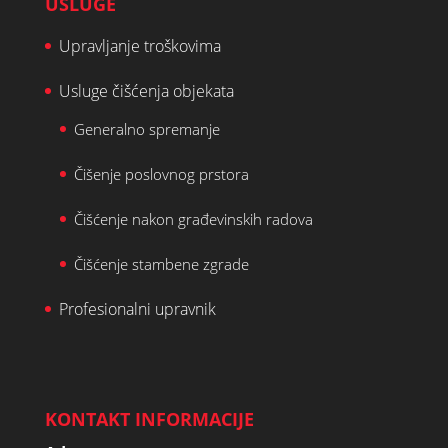
USLUGE
Upravljanje troškovima
Usluge čišćenja objekata
Generalno spremanje
Čišenje poslovnog prstora
Čišćenje nakon građevinskih radova
Čišćenje stambene zgrade
Profesionalni upravnik
KONTAKT INFORMACIJE