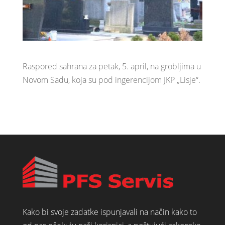
Raspored sahrana za petak, 5. april, na grobljima u
Novom Sadu, koja su pod ingerencijom JKP „Lisje“.
Kako bi svoje zadatke ispunjavali na način kako to