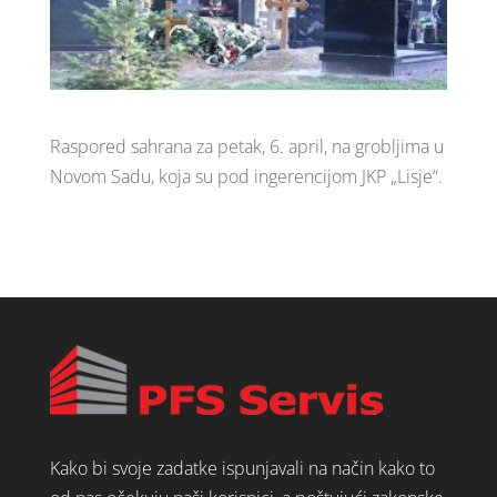
Raspored sahrana za petak, 6. april, na grobljima u
Novom Sadu, koja su pod ingerencijom JKP „Lisje“.
Kako bi svoje zadatke ispunjavali na način kako to