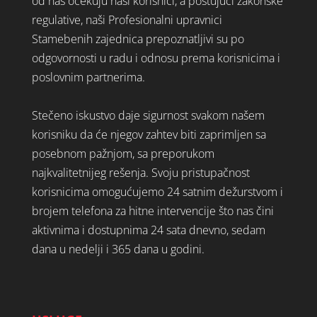
od nas očekuju naši korisnici, a poštujući zakonske
regulative, naši Profesionalni upravnici
Stamebenih zajednica prepoznatljivi su po
odgovornosti u radu i odnosu prema korisnicima i
poslovnim partnerima.
Stečeno iskustvo daje sigurnost svakom našem
korisniku da će njegov zahtev biti zaprimljen sa
posebnom pažnjom, sa preporukom
najkvalitetnijeg rešenja. Svoju pristupačnost
korisnicima omogućujemo 24 satnim dežurstvom i
brojem telefona za hitne intervencije što nas čini
aktivnima i dostupnima 24 sata dnevno, sedam
dana u nedelji i 365 dana u godini.