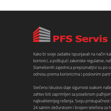
Kako bi svoje zadatke ispunjavali na način k
korisnici, a poštujući zakonske regulative, na
Stamebenih zajednica prepoznatljivi su po o
odnosu prema korisnicima i poslovnim part
Stečeno iskustvo daje sigurnost svakom naš
zahtev biti zaprimljen sa posebnom pažnjo
najkvalitetnijeg rešenja. Svoju pristupačno
24 satnim dežurstvom i brojem telefona za hi