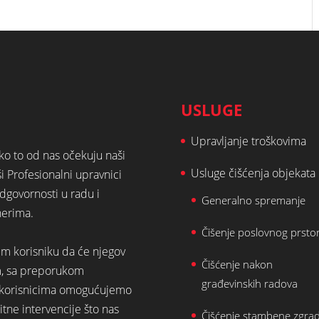
USLUGE
Upravljanje troškovima
ako to od nas očekuju naši
Usluge čišćenja objekata
ši Profesionalni upravnici
dgovornosti u radu i
Generalno spremanje
nerima.
Čišenje poslovnog prsto
em korisniku da će njegov
Čišćenje nakon
m, sa preporukom
građevinskih radova
st korisnicima omogućujemo
tne intervencije što nas
Čišćenje stambene zgra