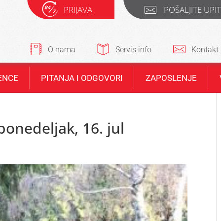
PRIJAVA
POŠALJITE UPI
O nama
Servis info
Kontakt
ENCE
PITANJA I ODGOVORI
ZAPOSLENJE
onedeljak, 16. jul