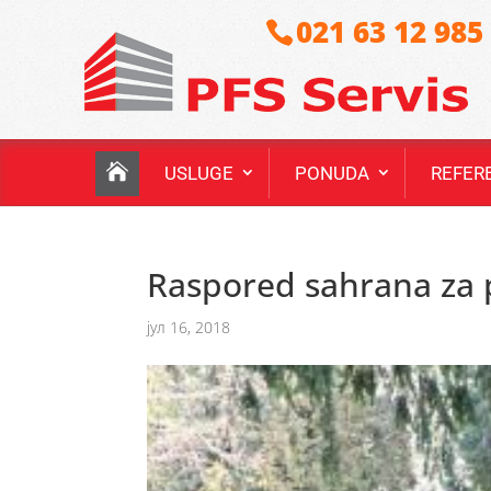
021 63 12 985
USLUGE
PONUDA
REFER
Raspored sahrana za p
јул 16, 2018