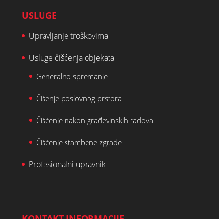
USLUGE
Upravljanje troškovima
Usluge čišćenja objekata
Generalno spremanje
Čišenje poslovnog prstora
Čišćenje nakon građevinskih radova
Čišćenje stambene zgrade
Profesionalni upravnik
KONTAKT INFORMACIJE