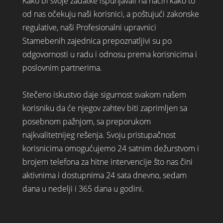
Kako bi svoje zadatke ispunjavali na način kako to
od nas očekuju naši korisnici, a poštujući zakonske
regulative, naši Profesionalni upravnici
Stamebenih zajednica prepoznatljivi su po
odgovornosti u radu i odnosu prema korisnicima i
poslovnim partnerima.
Stečeno iskustvo daje sigurnost svakom našem
korisniku da će njegov zahtev biti zaprimljen sa
posebnom pažnjom, sa preporukom
najkvalitetnijeg rešenja. Svoju pristupačnost
korisnicima omogućujemo 24 satnim dežurstvom i
brojem telefona za hitne intervencije što nas čini
aktivnima i dostupnima 24 sata dnevno, sedam
dana u nedelji i 365 dana u godini.