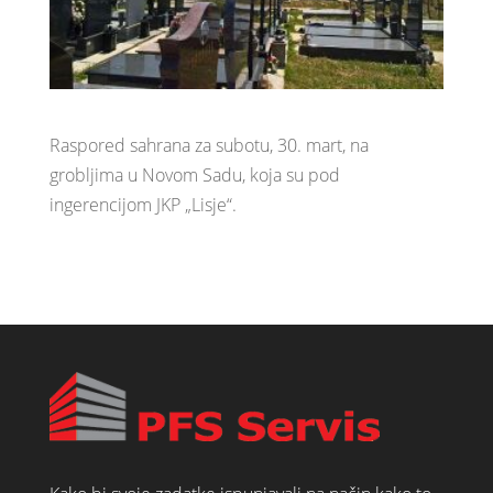
Raspored sahrana za subotu, 30. mart, na
grobljima u Novom Sadu, koja su pod
ingerencijom JKP „Lisje“.