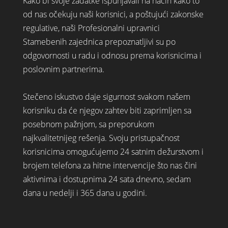
Kako bi svoje zadatke ispunjavali na način kako to
od nas očekuju naši korisnici, a poštujući zakonske
regulative, naši Profesionalni upravnici
Stamebenih zajednica prepoznatljivi su po
odgovornosti u radu i odnosu prema korisnicima i
poslovnim partnerima.
Stečeno iskustvo daje sigurnost svakom našem
korisniku da će njegov zahtev biti zaprimljen sa
posebnom pažnjom, sa preporukom
najkvalitetnijeg rešenja. Svoju pristupačnost
korisnicima omogućujemo 24 satnim dežurstvom i
brojem telefona za hitne intervencije što nas čini
aktivnima i dostupnima 24 sata dnevno, sedam
dana u nedelji i 365 dana u godini.