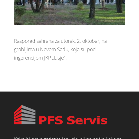
Raspored sahrana za utorak, 2. oktobar, na
grobljima u Novom Sadu, koja su pod
ingerencijom JKP „Lisje“.