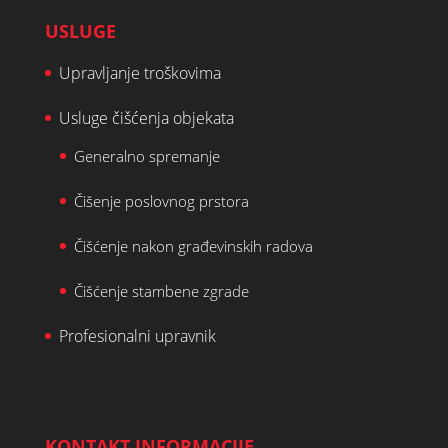
USLUGE
Upravljanje troškovima
Usluge čišćenja objekata
Generalno spremanje
Čišenje poslovnog prstora
Čišćenje nakon građevinskih radova
Čišćenje stambene zgrade
Profesionalni upravnik
KONTAKT INFORMACIJE