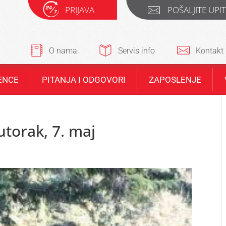
PRIJAVA
POŠALJITE UPI
O nama
Servis info
Kontakt
ENCE
PITANJA I ODGOVORI
ZAPOSLENJE
torak, 7. maj