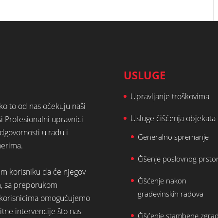
USLUGE
Upravljanje troškovima
ako to od nas očekuju naši
Usluge čišćenja objekata
ši Profesionalni upravnici
dgovornosti u radu i
Generalno spremanje
nerima.
Čišenje poslovnog prsto
em korisniku da će njegov
Čišćenje nakon
m, sa preporukom
građevinskih radova
st korisnicima omogućujemo
tne intervencije što nas
Čišćenje stambene zgra