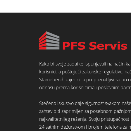
Kako bi svoje zadatke ispunjavali na način k
korisnici, a poštujući zakonske regulative, na
Stamebenih zajednica prepoznatljivi su po o
odnosu prema korisnicima i poslovnim part
Stečeno iskustvo daje sigurnost svakom naš
zahtev biti zaprimljen sa posebnom pažnjo
najkvalitetnijeg rešenja. Svoju pristupačno
24 satnim dežurstvom i brojem telefona za hi