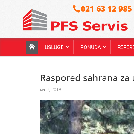
021 63 12 985
USLUGE
PONUDA
REFER
Raspored sahrana za u
мај 7, 2019