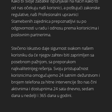
Kako bi svoje zadatke ispunjavali na način kako to
od nas očekuju naši korisnici, a poštujući zakonske
regulative, naši Profesionalni upravnici
Stamebenih zajednica prepoznatljivi su po
odgovornosti u radu i odnosu prema korisnicima i
poslovnim partnerima.
Stečeno iskustvo daje sigurnost svakom našem
korisniku da će njegov zahtev biti zaprimljen sa
posebnom pažnjom, sa preporukom
najkvalitetnijeg rešenja. Svoju pristupačnost
korisnicima omogućujemo 24 satnim dežurstvom i
brojem telefona za hitne intervencije što nas čini
aktivnima i dostupnima 24 sata dnevno, sedam
dana u nedelji i 365 dana u godini.