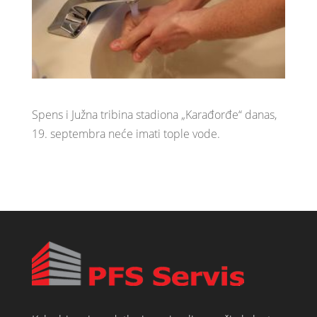
Spens i Južna tribina stadiona „Karađorđe“ danas,
19. septembra neće imati tople vode.