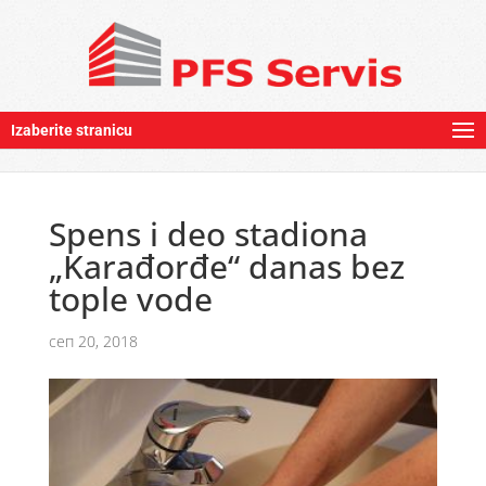
Izaberite stranicu
Spens i deo stadiona
„Karađorđe“ danas bez
tople vode
сеп 20, 2018