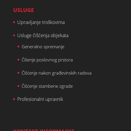
USLUGE
Upravljanje troškovima
Usluge čišćenja objekata
Generalno spremanje
Čišenje poslovnog prstora
Čišćenje nakon građevinskih radova
Čišćenje stambene zgrade
Profesionalni upravnik